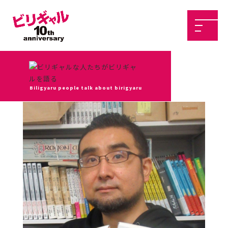
Biligyaru people talk about birigyaru