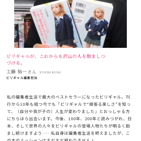
ビリギャルが、これからも
沢山の人を励ましつ
づける。
工藤 裕一
さん
YUICHI KUDO
ビリギャル編集担当
私の編集者生活で最大のベストセラーになったビリギャル。刊
行から10年も経つ今でも「ビリギャルで“頑張る楽しさ”を知っ
て、（自分や我が子の）人生が変わりました」とおっしゃる方
にちらほら出会います。今後、100年、200年と読みつがれ、日
本、そして世界の人々をビリギャルの登場人物たちが明るく励
まし続けますよう……私自身は編集者生活を終えましたが、こ
の本のミッションはまだまだ終わりません！