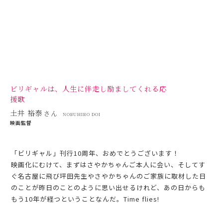
ビリギャルは、人生に伴走し
励ましてくれる応
援歌
土井 裕泰
さん
NOBUHIRO DOI
映画監督
「ビリギャル」刊行10周年、おめでとうございます！
映画化にむけて、まずはさやかちゃんご本人に会い、そしてす
ぐ名古屋に飛び坪田先生やさやかちゃんのご家族に取材した日
のことが昨日のことのように思い出せるけれど、あの日からも
もう10年が経つということなんだ。Time flies!