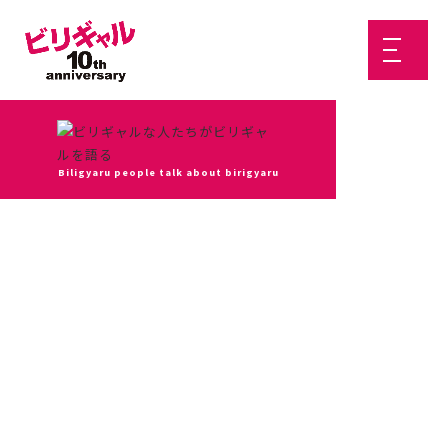
Biligyaru people talk about birigyaru